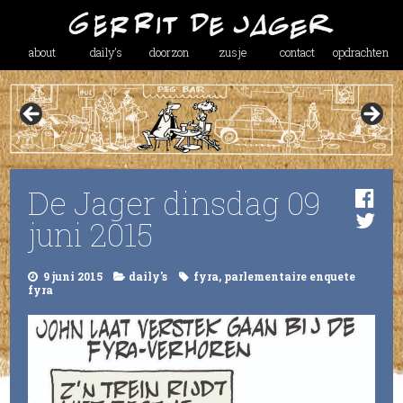
about
daily’s
doorzon
zusje
contact
opdrachten
De Jager dinsdag 09
juni 2015
9 juni 2015
daily's
fyra
,
parlementaire enquete
fyra