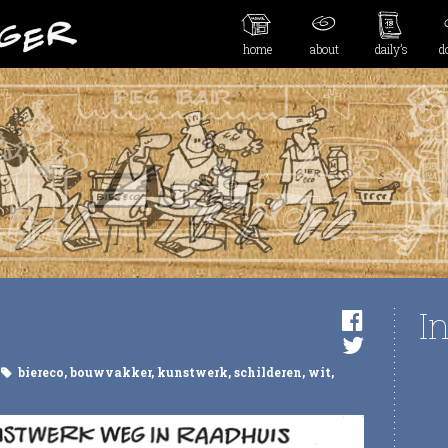
home
about
daily’s
d
I
biereco
,
bouwvakker
,
kunstwerk
,
schilderen
,
wit
,