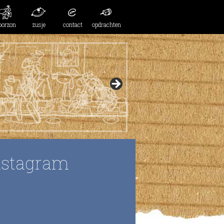
oorzon
zusje
contact
opdrachten
nstagram