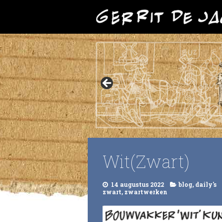
Wit(Zwart)
14 augustus 2022
blog
,
daily's
zwart
,
zwartwerken