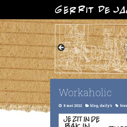
Workaholic
8 mei 2022
blog
,
daily's
bie