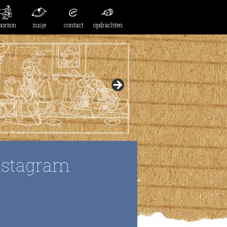
oorzon
zusje
contact
opdrachten
nstagram