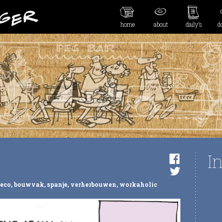
home
about
daily’s
d
I
reco
,
bouwvak
,
spanje
,
verherbouwen
,
workaholic