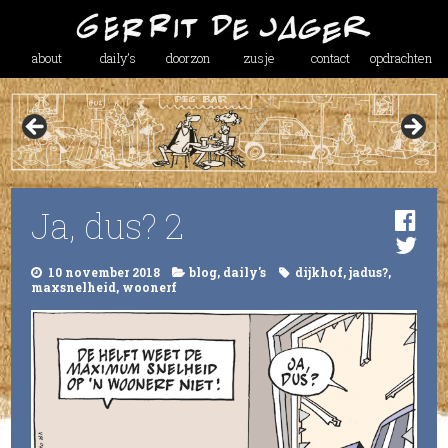
about
daily’s
doorzon
zusje
contact
opdrachten
Ja, dus? 2
10 november 2018
blog
,
daily's
dijkhof
,
jadus?
,
maxsnelheid
,
woonerf