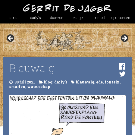
about
daily’s
doorzon
zusje
contact
opdrachten
Blauwalg
30 juli 2021
blog
,
daily's
blauwalg
,
ede
,
fontein
,
smurfen
,
waterschap