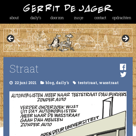
about
daily’s
doorzon
zusje
contact
opdrachten
Straat
22 juni 2021
blog
,
daily's
teststraat
,
wasstraat