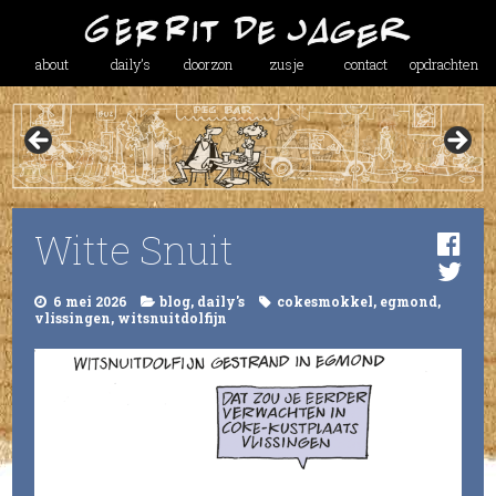
about
daily’s
doorzon
zusje
contact
opdrachten
Witte Snuit
6 mei 2026
blog
,
daily's
cokesmokkel
,
egmond
,
vlissingen
,
witsnuitdolfijn