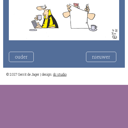
ouder
nieuwer
© 2017 Gerrit de Jager | design:
dc studio