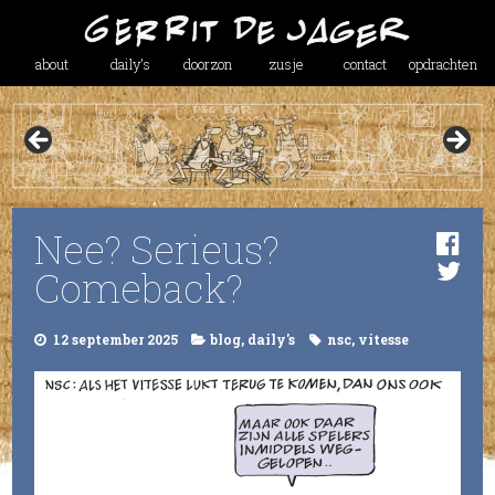
about
daily’s
doorzon
zusje
contact
opdrachten
Nee? Serieus?
Comeback?
12 september 2025
blog
,
daily's
nsc
,
vitesse