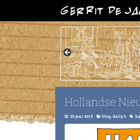
Hollandse Ni
20 juni 2019
blog
,
daily's
ha