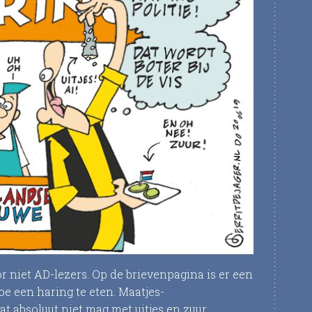
r niet AD-lezers. Op de brievenpagina is er een
oe een haring te eten. Maatjes-
t absoluut niet mag met uitjes en zuur.