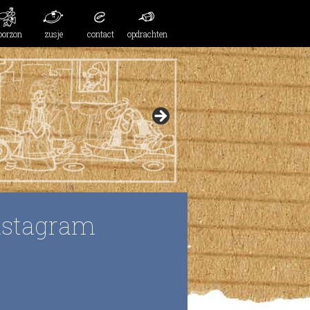
oorzon
zusje
contact
opdrachten
nstagram