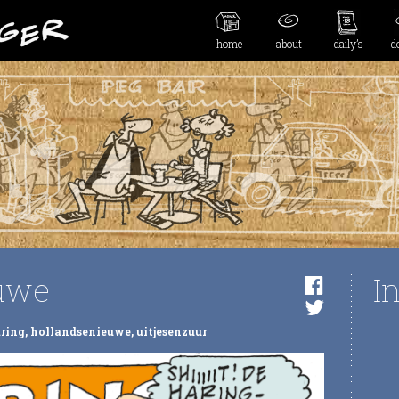
home
about
daily’s
d
euwe
I
ring
,
hollandsenieuwe
,
uitjesenzuur