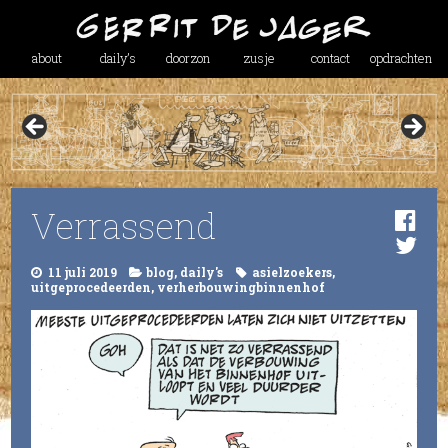
about
daily’s
doorzon
zusje
contact
opdrachten
Verrassend
11 juli 2019
blog
,
daily's
asielzoekers
,
uitgeprocedeerden
,
verherbouwingbinnenhof