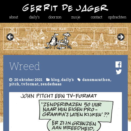
about
daily’s
doorzon
zusje
contact
opdrachten
Wreed
20 oktober 2021
blog
,
daily's
dansmarathon
,
pitch
,
tvformat
,
zenderbaas