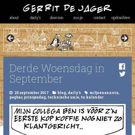
about
daily’s
doorzon
zusje
contact
opdrachten
Derde Woensdag in
September
20 september 2017
blog
,
daily's
miljoenennota
,
pegbar
,
prinsjesdag
,
technische unie
,
tu kalender