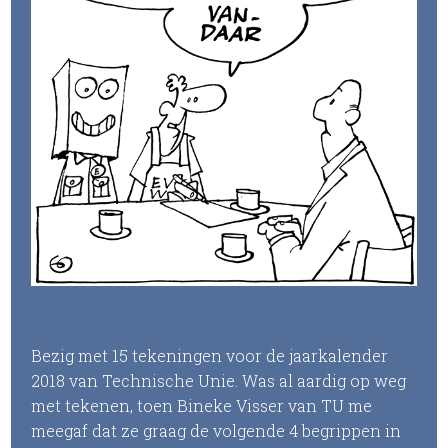
Bezig met 15 tekeningen voor de jaarkalender
2018 van Technische Unie. Was al aardig op weg
met tekenen, toen Bineke Visser van TU me
meegaf dat ze graag de volgende 4 begrippen in