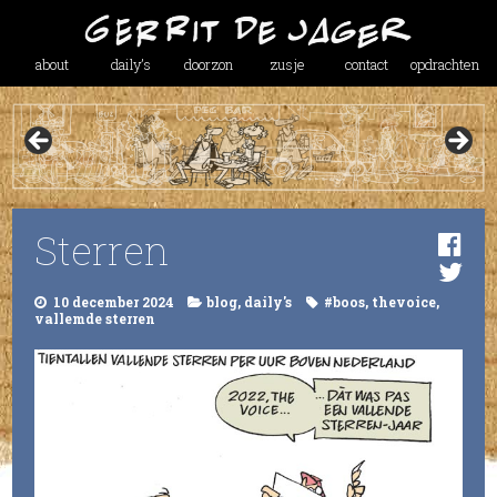
about
daily’s
doorzon
zusje
contact
opdrachten
Sterren
10 december 2024
blog
,
daily's
#boos
,
thevoice
,
vallemde sterren