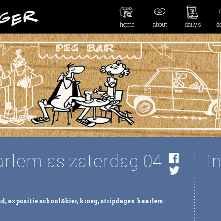
home
about
daily’s
d
arlem as zaterdag 04
I
ad
,
expositie school&bier
,
kroeg
,
stripdagen haarlem