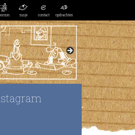
oorzon
zusje
contact
opdrachten
nstagram