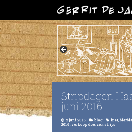
Stripdagen Ha
juni 2016
2 juni 2016
blog
bier
,
bierbl
2016
,
verkoop doorzon strips