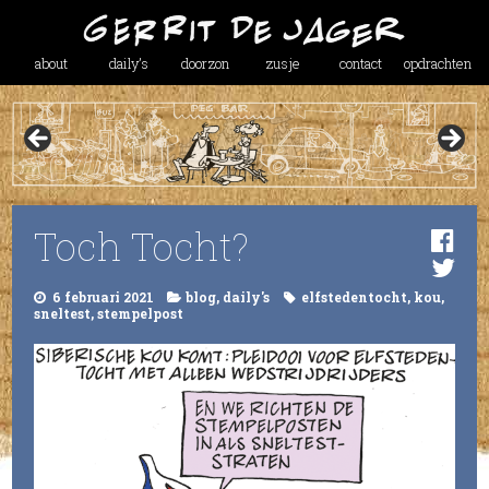
about
daily’s
doorzon
zusje
contact
opdrachten
Toch Tocht?
6 februari 2021
blog
,
daily's
elfstedentocht
,
kou
,
sneltest
,
stempelpost