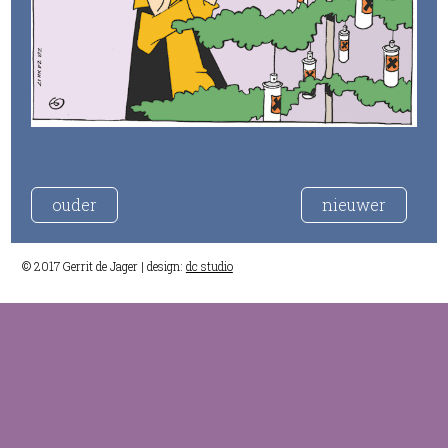
ouder
nieuwer
© 2017 Gerrit de Jager | design:
dc studio