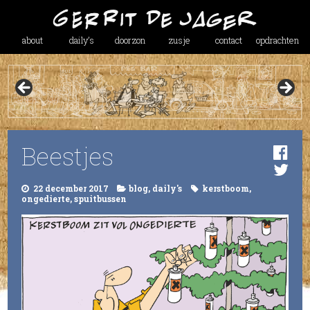
about
daily’s
doorzon
zusje
contact
opdrachten
Beestjes
22 december 2017
blog
,
daily's
kerstboom
,
ongedierte
,
spuitbussen