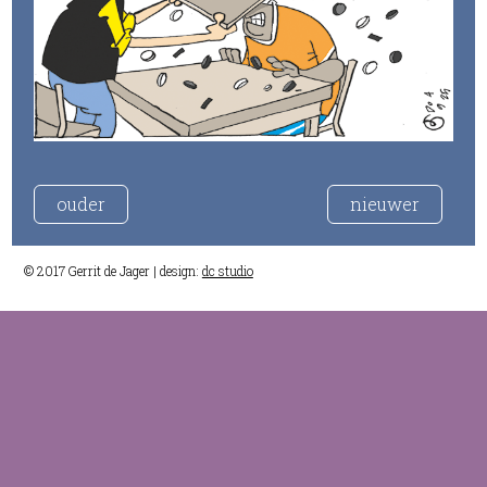
ouder
nieuwer
© 2017 Gerrit de Jager | design:
dc studio