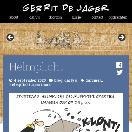
about
daily’s
doorzon
zusje
contact
opdrachten
Helmplicht
4 september 2025
blog
,
daily's
dammen
,
helmplicht
,
sportraad