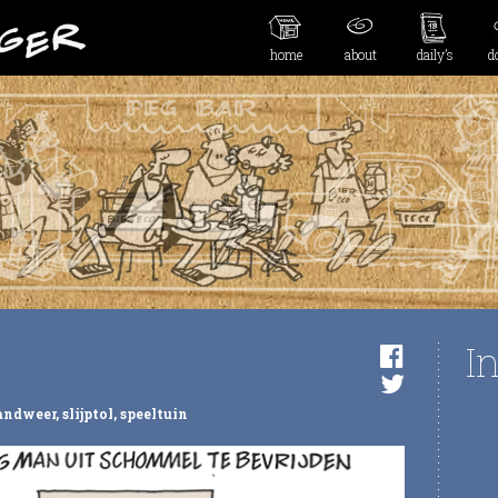
home
about
daily’s
d
I
andweer
,
slijptol
,
speeltuin