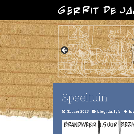
Speeltuin
31 mei 2025
blog
,
daily's
br