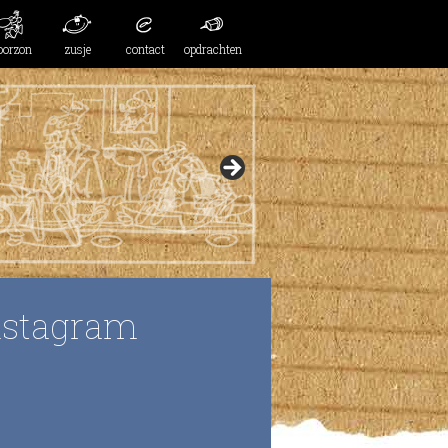
oorzon
zusje
contact
opdrachten
nstagram