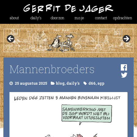
about
daily’s
doorzon
zusje
contact
opdrachten
Mannenbroeders
25 augustus 2025
blog
,
daily's
d66
,
sgp