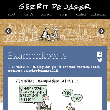
about
daily’s
doorzon
zusje
contact
opdrachten
Examenkoorts
26 mei 2021
blog
,
daily's
centraalexamen
,
hotel
,
roomservice
,
schoolexamen2021