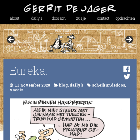
about
daily’s
doorzon
zusje
contact
opdrachten
Eureka!
11 november 2020
blog
,
daily's
scheikundedoos
,
vaccin