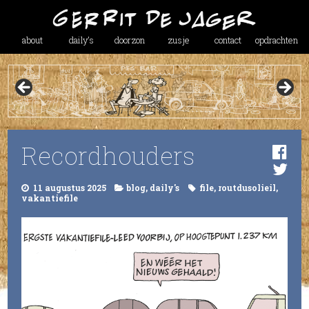
about
daily’s
doorzon
zusje
contact
opdrachten
Recordhouders
11 augustus 2025
blog
,
daily's
file
,
routdusolieil
,
vakantiefile