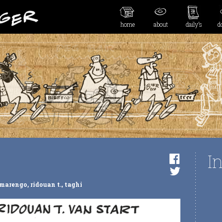
home
about
daily’s
d
I
marengo
,
ridouan t.
,
taghi