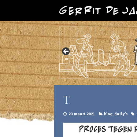
T.
23 maart 2021
blog
,
daily's