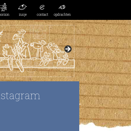
oorzon
zusje
contact
opdrachten
nstagram