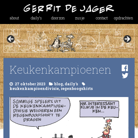
about
daily’s
doorzon
zusje
contact
opdrachten
Keukenkampioenen
27 oktober 2023
blog
,
daily's
keukenkampioendivisie
,
regenboogshirts