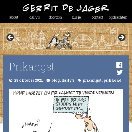
about
daily’s
doorzon
zusje
contact
opdrachten
Prikangst
28 oktober 2021
blog
,
daily's
prikangst
,
prikhond