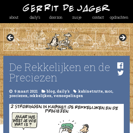
about
daily’s
doorzon
zusje
contact
opdrachten
De Rekkelijken en de
Preciezen
9 maart 2021
blog
,
daily's
kabinetrutte
,
mcc
,
preciezen
,
rekkelijken
,
versoepelingen