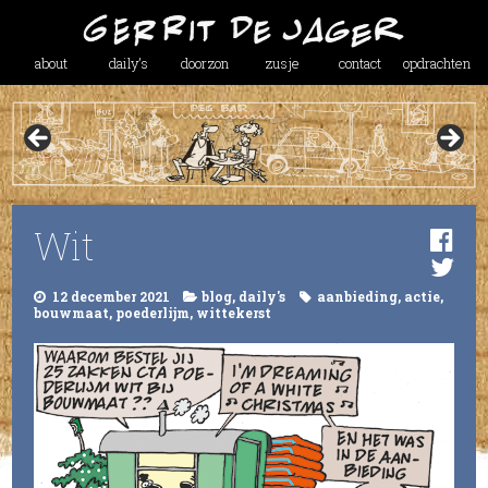
about
daily’s
doorzon
zusje
contact
opdrachten
Wit
12 december 2021
blog
,
daily's
aanbieding
,
actie
,
bouwmaat
,
poederlijm
,
wittekerst