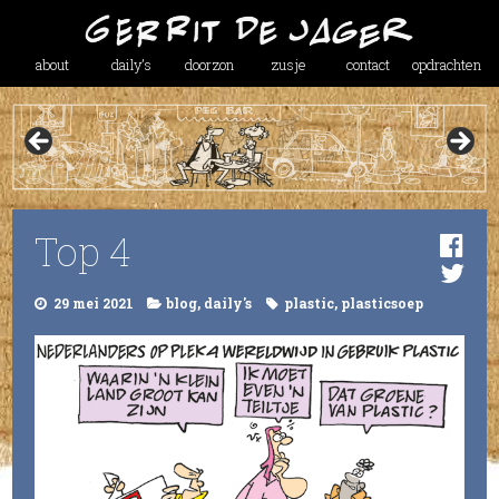
about
daily’s
doorzon
zusje
contact
opdrachten
Top 4
29 mei 2021
blog
,
daily's
plastic
,
plasticsoep