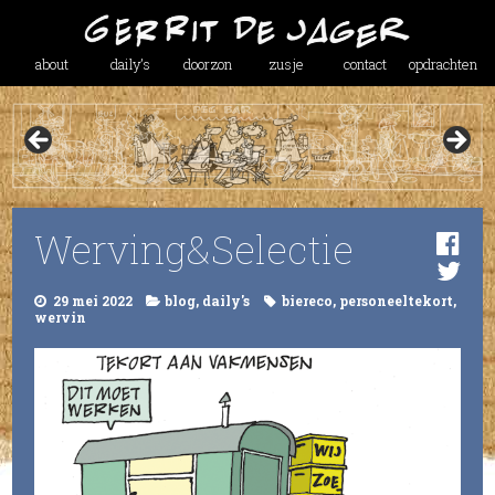
about
daily’s
doorzon
zusje
contact
opdrachten
Werving&Selectie
29 mei 2022
blog
,
daily's
biereco
,
personeeltekort
,
wervin