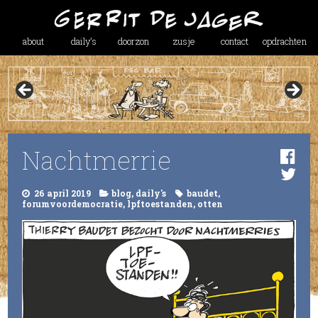
about
daily’s
doorzon
zusje
contact
opdrachten
Nachtmerrie
26 april 2019
blog
,
daily's
baudet
,
forumvoordemocratie
,
lpftoestanden
,
otten