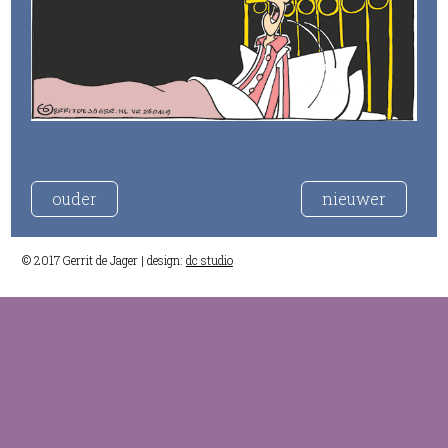
ouder
nieuwer
© 2017 Gerrit de Jager | design:
dc studio