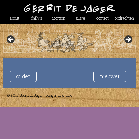
about
daily’s
doorzon
zusje
contact
opdrachten
ouder
nieuwer
© 2017 Gerrit de Jager | design:
dc studio