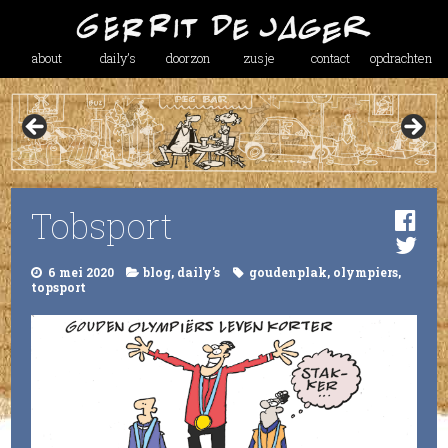
about
daily’s
doorzon
zusje
contact
opdrachten
Tobsport
6 mei 2020
blog
,
daily's
goudenplak
,
olympiers
,
topsport