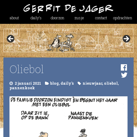
about
daily’s
doorzon
zusje
contact
opdrachten
Oliebol
2 januari 2021
blog
,
daily's
nieuwjaar
,
oliebol
,
pannenkoek