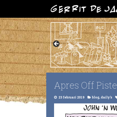
Apres Off Piste
23 februari 2019
blog
,
daily's