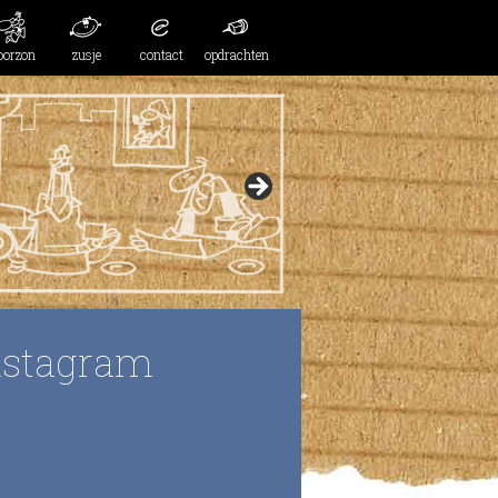
oorzon
zusje
contact
opdrachten
nstagram