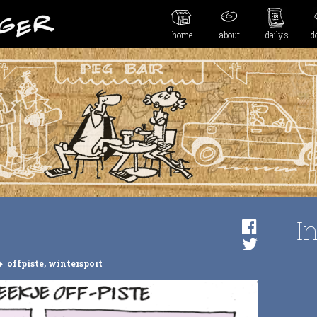
home
about
daily’s
d
I
offpiste
,
wintersport