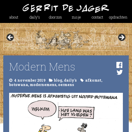
about
daily’s
doorzon
zusje
contact
opdrachten
Modern Mens
4 november 2019
blog
,
daily's
afkomst
,
botswana
,
modernemens
,
oermens