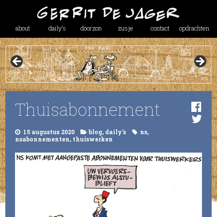
about
daily’s
doorzon
zusje
contact
opdrachten
Thuisabonnement
15 augustus 2020
blog
,
daily's
ns
,
nsabonnementen
,
thuiswerken