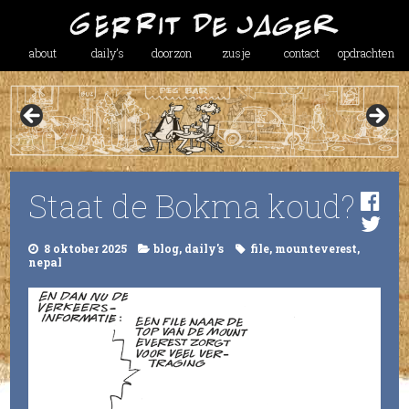
about
daily’s
doorzon
zusje
contact
opdrachten
Staat de Bokma koud?
8 oktober 2025
blog
,
daily's
file
,
mounteverest
,
nepal