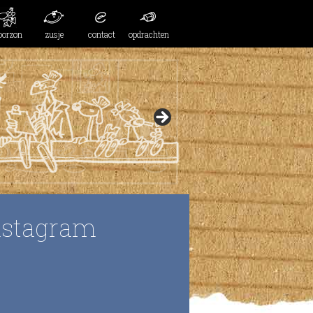
oorzon
zusje
contact
opdrachten
nstagram