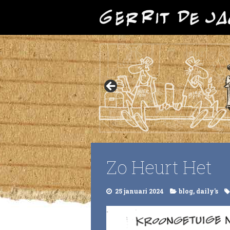
Zo Heurt Het
25 januari 2024
blog
,
daily's