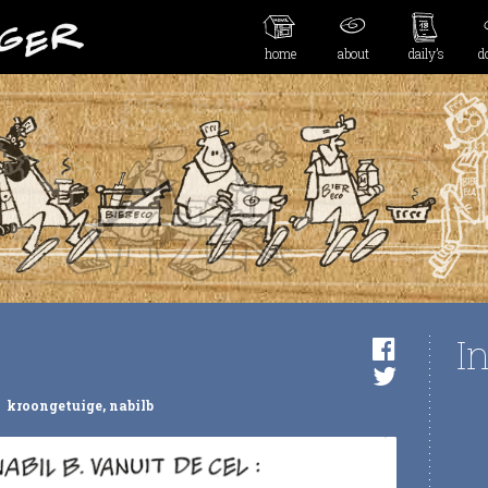
home
about
daily’s
d
I
kroongetuige
,
nabilb