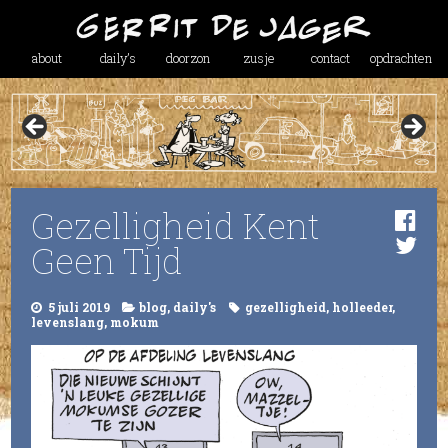
about
daily’s
doorzon
zusje
contact
opdrachten
Gezelligheid Kent
Geen Tijd
5 juli 2019
blog
,
daily's
gezelligheid
,
holleeder
,
levenslang
,
mokum