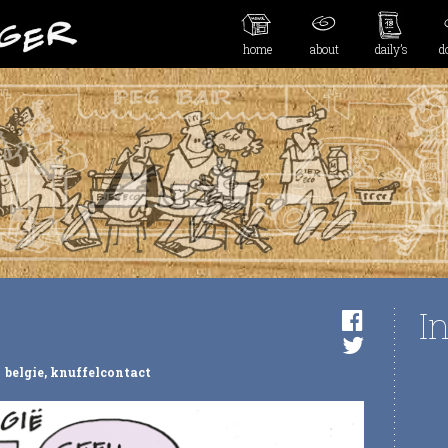
home
about
daily’s
d
I
belgie
,
knuffelcontact