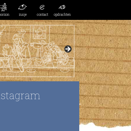
oorzon
zusje
contact
opdrachten
nstagram