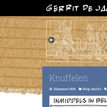
Knuffelen
23 januari 2021
blog
,
daily's