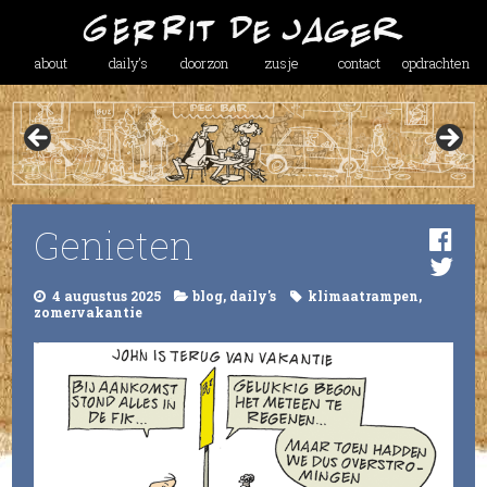
about
daily’s
doorzon
zusje
contact
opdrachten
Genieten
4 augustus 2025
blog
,
daily's
klimaatrampen
,
zomervakantie