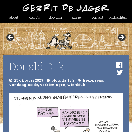
about
daily’s
doorzon
zusje
contact
opdrachten
Donald Duk
25 oktober 2025
blog
,
daily's
kiezerspas
,
vandaaginside
,
verkiezingen
,
wierdduk