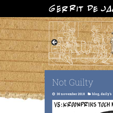
Not Guilty
30 november 2018
blog
,
daily's