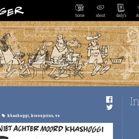
home
about
daily’s
d
I
khashoggi
,
kroonprins
,
vs