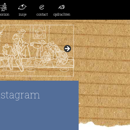
oorzon
zusje
contact
opdrachten
nstagram