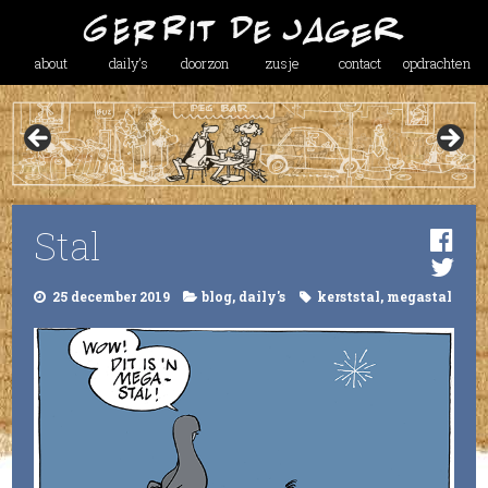
about
daily’s
doorzon
zusje
contact
opdrachten
Stal
25 december 2019
blog
,
daily's
kerststal
,
megastal