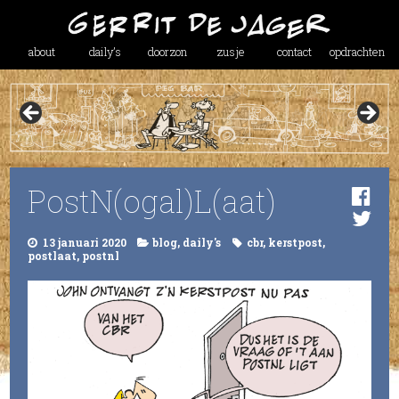
about
daily’s
doorzon
zusje
contact
opdrachten
PostN(ogal)L(aat)
13 januari 2020
blog
,
daily's
cbr
,
kerstpost
,
postlaat
,
postnl