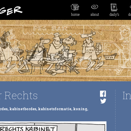
home
about
daily’s
d
r Rechts
I
rdes
,
kabinetbordes
,
kabinetsformatie
,
koning
,