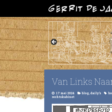
Van Links Naa
17 mei 2024
blog
,
daily's
bo
rechtskabinet