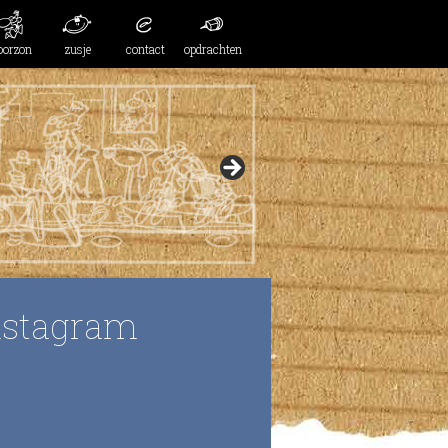
oorzon
zusje
contact
opdrachten
nstagram