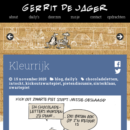
about
daily’s
doorzon
zusje
contact
opdrachten
Kleurrijk
15 november 2025
blog
,
daily's
chocoladeletters
,
intocht
,
kickoutzwartepiet
,
pietendiscussie
,
sinterklaas
,
zwartepiet