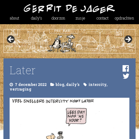
about
daily’s
doorzon
zusje
contact
opdrachten
Later
7 december 2022
blog
,
daily's
intercity
,
vertraging