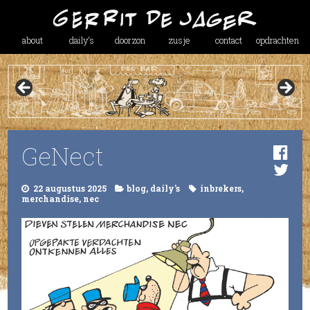
about
daily’s
doorzon
zusje
contact
opdrachten
GeNect
22 augustus 2025
blog
,
daily's
inbrekers
,
merchandise
,
nec