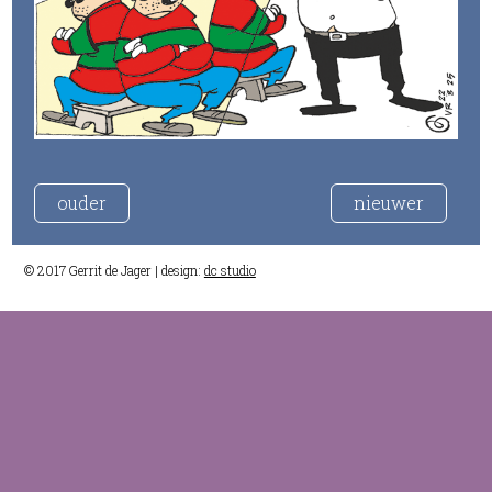
ouder
nieuwer
© 2017 Gerrit de Jager | design:
dc studio