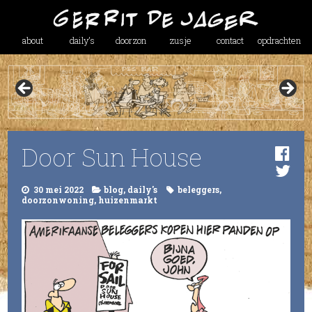
about
daily’s
doorzon
zusje
contact
opdrachten
Door Sun House
30 mei 2022
blog
,
daily's
beleggers
,
doorzonwoning
,
huizenmarkt